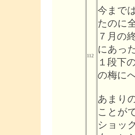
今まで
たのに
７月の
にあっ
112
１段下
の梅に
あまり
ことが
ショッ