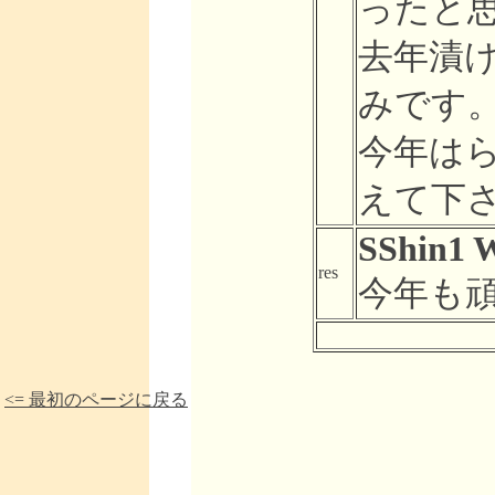
ったと
去年漬
みです
今年は
えて下
SShin1 W
res
今年も頑
<= 最初のページに戻る