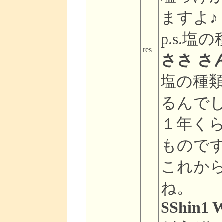
ますよ♪
p.s.
res
ささ さん 
塩の種
るんで
１年く
もので
これか
ね。
SShin1 W