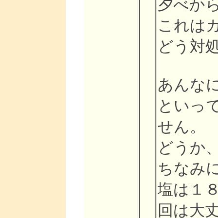
夕べか
これは
どう対
あんな
といっ
せん。
どうか
ちなみ
塩は１
回は大