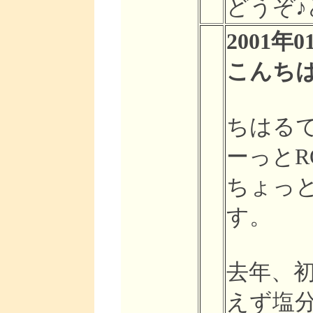
どうぞ♪
2001年0
こんち
ちはる
ーっと
ちょっ
す。
去年、
えず塩分