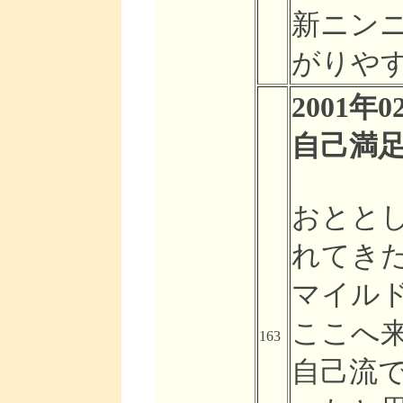
新ニン
がりや
2001年02
自己満
おとと
れてき
マイル
ここへ
163
自己流