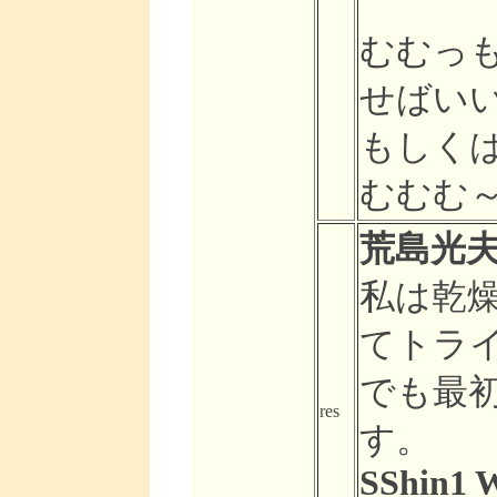
むむっ
せばいい
もしく
むむむ
荒島光夫さ
私は乾
てトラ
でも最
res
す。
SShin1 W