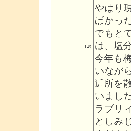
やはり現
ぱかっ
でもと
は、塩分
149
今年も
いなが
近所を
いまし
ラブリ
としみ