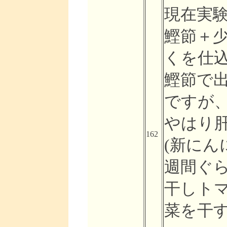
現在実
鰹節＋
くを仕
鰹節で
ですが
やはり
162
(新にん
週間ぐ
干しトマ
菜を干