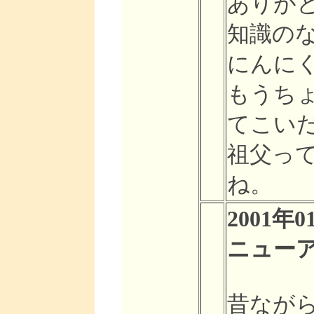
ありが
知識の
にんに
もうち
てこい
祖父っ
ね。
2001年0
ニュー
昔なが