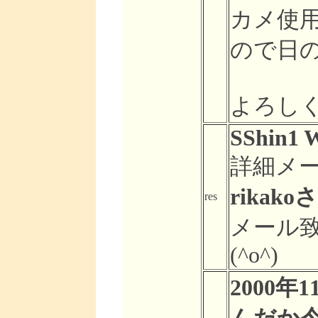
カメ使
ので日
よろし
SShin1 W
詳細メ
rikakoさ
res
メール
(^o^)
2000年1