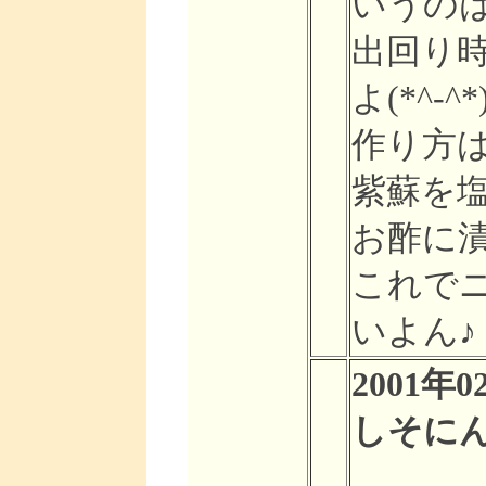
いうの
出回り
よ(*^-^*
作り方
紫蘇を
お酢に
これで
いよん♪
2001年0
しそにん