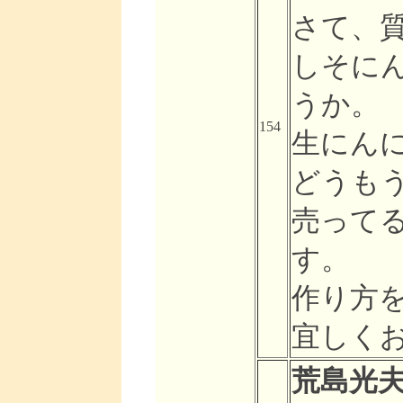
さて、
しそに
うか。
154
生にん
どうも
売って
す。
作り方
宜しく
荒島光夫