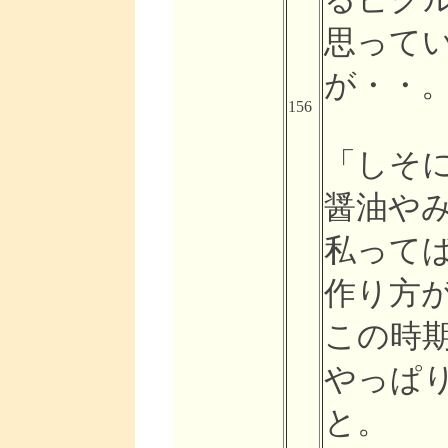
思って
が・・
156
「しそ
醤油や
私って
作り方
この時
やっぱ
と。