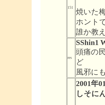
151
焼いた
ホント
誰か教
SShin1 W
頭痛の
res
ど
風邪にも
2001年0
しそに