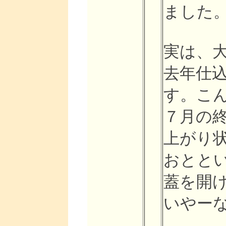
ました
実は、
去年仕
す。こ
７月の
上がり
おとと
蓋を開
いやー