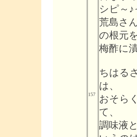
シピ～
荒島さん
の根元
梅酢に漬
ちはる
は、
157
おそら
て、
調味液