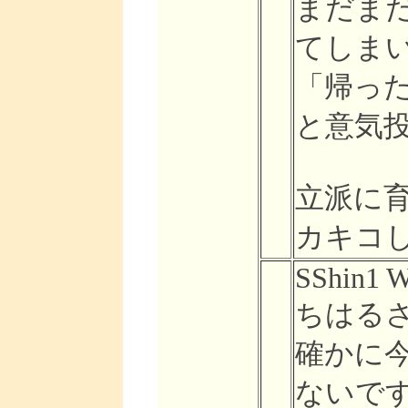
まだま
てしま
「帰っ
と意気
立派に
カキコ
SShin1 W
ちはるさ
確かに
ないで