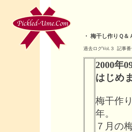
・ 梅干し作りＱ＆
過去ログVol.３ 記
2000年09
はじめま
梅干作り
年。
７月の