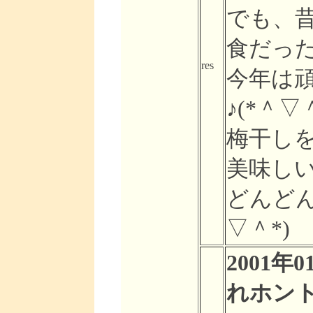
でも、
食だっ
res
今年は
♪(*＾▽
梅干しを
美味しい
どんどん
▽＾*)
2001年0
れホン