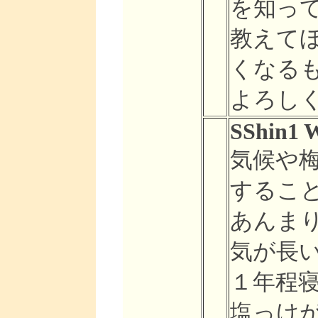
を知っ
教えて
くなる
よろし
SShin1 W
気候や
するこ
あんま
気が長
１年程寝
塩っけ