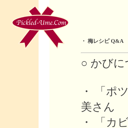
・
梅レシピ Q&A
○ かび
・ 「ポ
美さん
・ 「カ