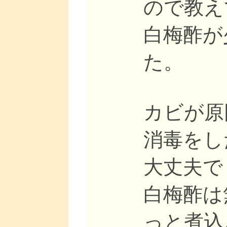
ので教え
白梅酢が
た。
カビが原
消毒をし
大丈夫で
白梅酢は
っと煮込