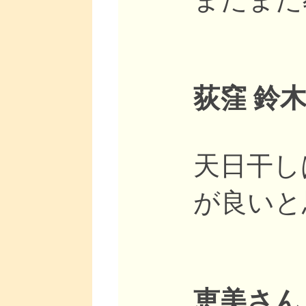
荻窪 鈴木
天日干し
が良いと思
恵美さん