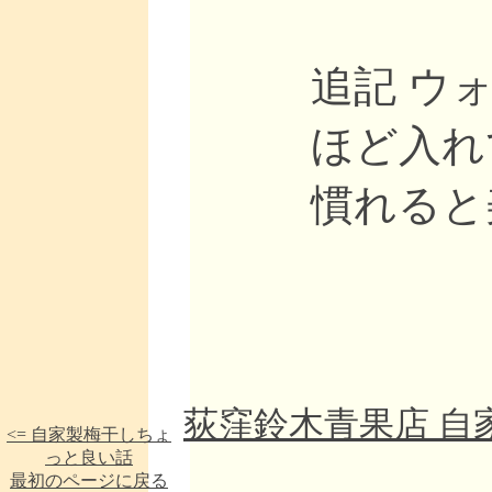
追記 ウ
ほど入れ
慣れると
荻窪鈴木青果店 自家製
<= 自家製梅干しちょ
っと良い話
最初のページに戻る