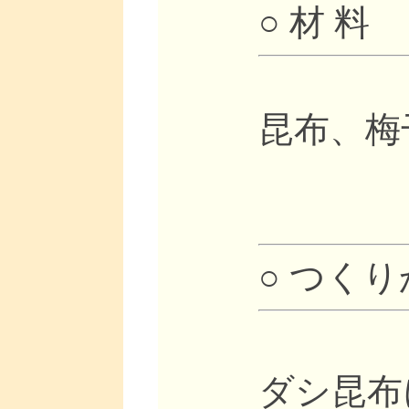
○ 材 料
昆布、梅
○ つく
ダシ昆布