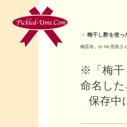
・ 梅干し酢を使っ
梅昆布」by Mr.荒島
※「梅干
命名した
保存中