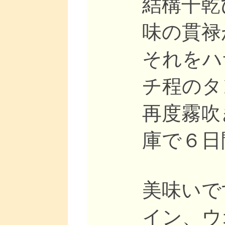
結構干乾
味の貫禄
それをハ
チ程のタ
再度霧吹
庫で６日
美味いで
イン、ウ