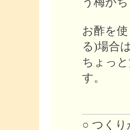
う梅がち
お酢を使
る)場合
ちょっと
す。
○ つく