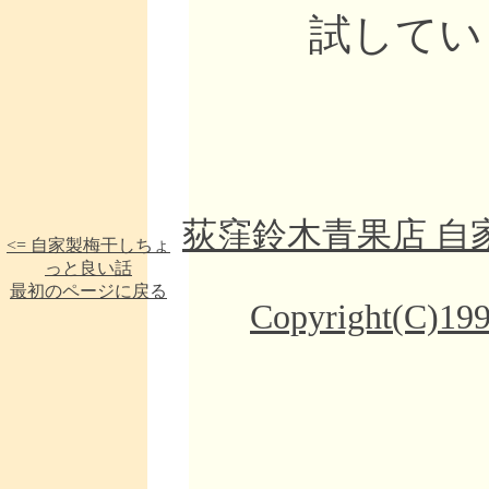
試していま
荻窪鈴木青果店 自家製
<= 自家製梅干しちょ
っと良い話
最初のページに戻る
Copyright(C)199