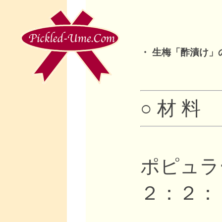
・ 生梅「酢漬け」
○ 材 料
ポピュラ
２：２：