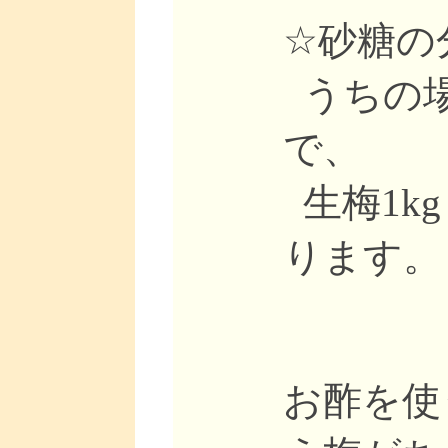
☆砂糖の分
うちの場
で、
生梅1kg
ります。
お酢を使