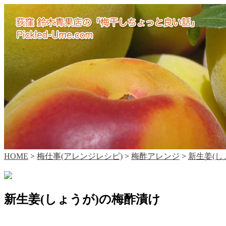
HOME
>
梅仕事(アレンジレシピ)
>
梅酢アレンジ
>
新生姜(し
新生姜(しょうが)の梅酢漬け