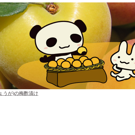
ょうが)の梅酢漬け