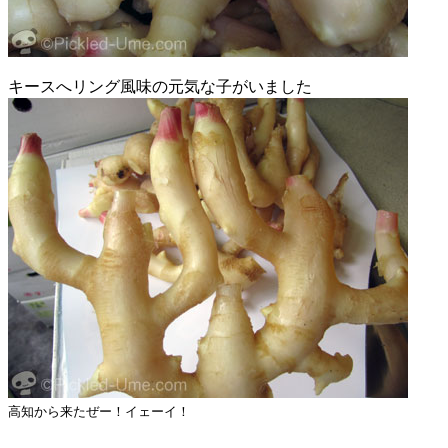
キースへリング風味の元気な子がいました
高知から来たぜー！イェーイ！