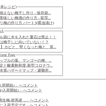
基本レシピ)
えない梅干し作り - 保存袋...
味しい梅酒の作り方 - 荻窪...
リ梅の作り方 パート3(醤油漬け)
&A
ル袋に水を入れた重石は禁止！！
は梅干しに向いていない！？
A】カビと、堅くなった梅と、茶...
Home Page
ップルの葉。マンゴーの種。...
定と酸素飽和度-新型コロナウ...
水害ハザードマップ・避難所...
南高梅)入荷開始♪」へコメント
南高梅)入荷開始♪」へコメント
ト
キス用生梅-群馬産 ...」へコメント
は金曜日に入荷予定です」へコメント