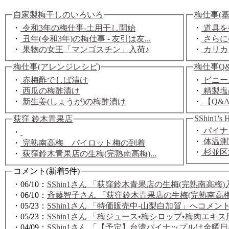
自家製梅干しのいろいろ
梅仕事(
・
令和3年の梅仕事-土用干し開始
・
道具を揃
・
丑年(令和3年)の梅仕事 - 友引は友...
・
さらに美
・
果物の女王「マンゴスチン」入荷♪
・
カリカ
梅仕事(アレンジレシピ)
梅仕事Q
・
赤梅酢でしば漬け
・
ビニー
・
西瓜の梅酢漬け
・
精製塩
・
新生姜(しょうが)の梅酢漬け
・
【Q&
SShin1's 
荻窪 鈴木青果店
・
パイナ
・
・
体温測
・
完熟南高梅 パイロット梅の到着
・
杉並区
・
荻窪鈴木青果店の生梅(完熟南高梅)...
コメント(新着5件)
・06/10：
SShin1さん 「荻窪鈴木青果店の生梅(完熟
・06/10：
斉藤智子さん 「荻窪鈴木青果店の生梅(完熟
・05/23：
SShin1さん 「特価販売中-山梨白加賀」へコメン
・05/23：
SShin1さん 「梅ジュース•梅シロップ•梅肉エ
・04/09：
SShin1さん 「【予定】台湾パイナップル