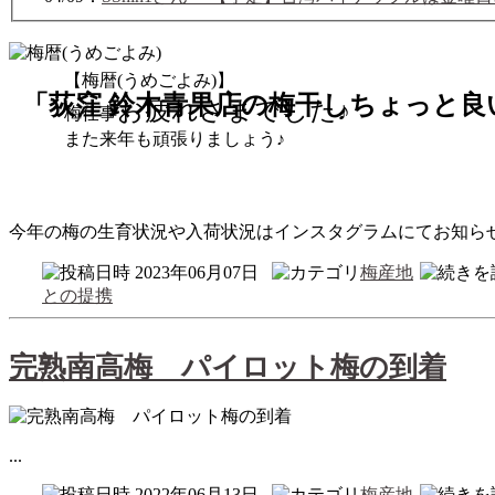
【梅暦(うめごよみ)】
「荻窪 鈴木青果店の梅干しちょっと良い
お疲れさまでした♪
梅仕事
また来年も頑張りましょう♪
今年の梅の生育状況や入荷状況はインスタグラムにてお知ら
2023年06月07日
梅産地
との提携
完熟南高梅　パイロット梅の到着
...
2022年06月13日
梅産地