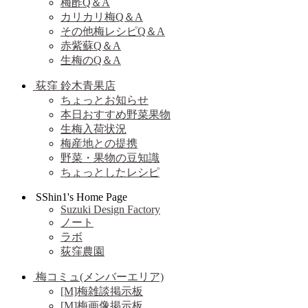
梅酢Q＆A
カリカリ梅Q＆A
その他梅レシピQ＆A
赤紫蘇Q＆A
生梅のQ＆A
荻窪 鈴木青果店
ちょっとお知らせ
本日おすすめ野菜果物
生梅入荷状況
梅産地との提携
野菜・果物の豆知識
ちょっとしたレシピ
SShin1's Home Page
Suzuki Design Factory
ノート
ラボ
荻窪農園
梅コミュ(メンバーエリア)
[M]梅雑談掲示板
[M]梅画像掲示板