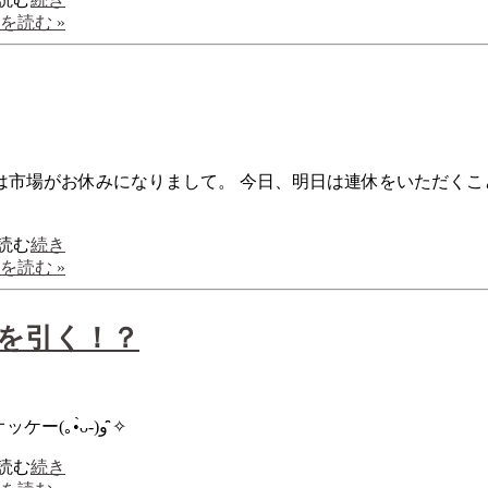
を読む »
は市場がお休みになりまして。 今日、明日は連休をいただくこ
続き
を読む »
友を引く！？
ほぞ(なりくち)を取ったら烏の行水。 完熟梅は水洗いだけでオッケー(｡•̀ᴗ-)و ̑̑✧
続き