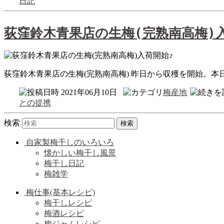
日記
荻窪鈴木青果店の生梅(完熟南高梅)
荻窪鈴木青果店の生梅(完熟南高梅) 昨日から収穫を開始。本
2021年06月10日
梅産地
との提携
検索
自家製梅干しのいろいろ
懐かしい梅干し風景
梅干し日記
梅雑学
梅仕事(基本レシピ)
梅干しレシピ
梅酒レシピ
梅ジャムレシピ