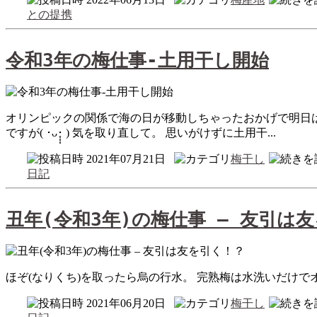
との提携
令和3年の梅仕事-土用干し開始
オリンピックの関係で海の日が移動しちゃったおかげで明日
ですが( ･ᴗ･̥̥̥ ) 気を取り直して。 思いがけずに土用干...
2021年07月21日
梅干し
日記
丑年(令和3年)の梅仕事 – 友引は
2021年06月20日
梅干し