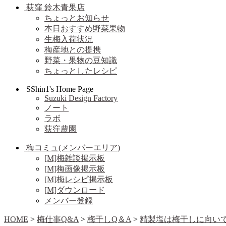
荻窪 鈴木青果店
ちょっとお知らせ
本日おすすめ野菜果物
生梅入荷状況
梅産地との提携
野菜・果物の豆知識
ちょっとしたレシピ
SShin1's Home Page
Suzuki Design Factory
ノート
ラボ
荻窪農園
梅コミュ(メンバーエリア)
[M]梅雑談掲示板
[M]梅画像掲示板
[M]梅レシピ掲示板
[M]ダウンロード
メンバー登録
HOME
>
梅仕事Q&A
>
梅干しQ＆A
>
精製塩は梅干しに向い