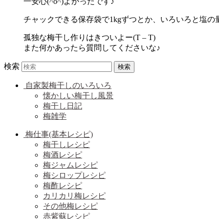
一安心(^o^)よかったです♪
チャックできる保存袋で1kgずつとか、いろいろと塩の
孤独な梅干し作りはきついよー(T – T)
また何かあったら質問してくださいな♪
検索
自家製梅干しのいろいろ
懐かしい梅干し風景
梅干し日記
梅雑学
梅仕事(基本レシピ)
梅干しレシピ
梅酒レシピ
梅ジャムレシピ
梅シロップレシピ
梅酢レシピ
カリカリ梅レシピ
その他梅レシピ
赤紫蘇レシピ