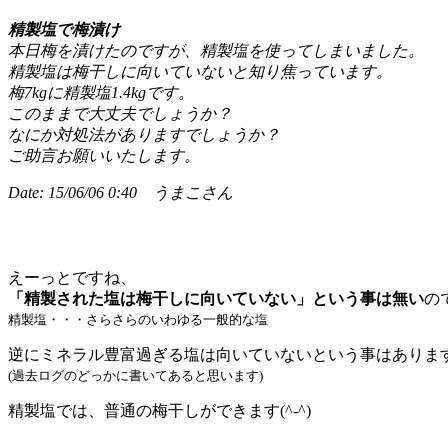
精製塩で梅漬け
本日梅を漬けたのですが、精製塩を使ってしまいました。
精製塩は梅干しに向いていないと知り焦っています。
梅7kgに精製塩1.4kgです。
このままで大丈夫でしょうか？
なにか対処法がありますでしょうか？
ご助言お願いいたします。
Date: 15/06/06 0:40 うまこさん
えーっとですね、
「精製された塩は梅干しに向いていない」という事は無い
の
精製塩・・・さらさらのいわゆる一般的な塩
逆にミネラル豊富過ぎる塩は向いていないという事はありま
(過去ログのどっかに書いてあると思います)
精製塩では、普通の梅干しができます(^-^)