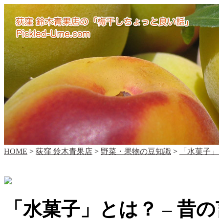
HOME
>
荻窪 鈴木青果店
>
野菜・果物の豆知識
>
「水菓子」
「水菓子」とは？ – 昔