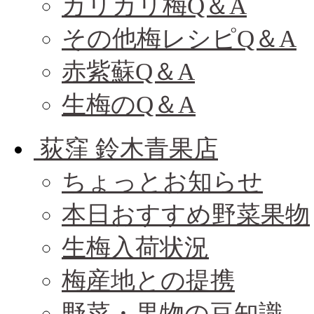
カリカリ梅Q＆A
その他梅レシピQ＆A
赤紫蘇Q＆A
生梅のQ＆A
荻窪 鈴木青果店
ちょっとお知らせ
本日おすすめ野菜果物
生梅入荷状況
梅産地との提携
野菜・果物の豆知識