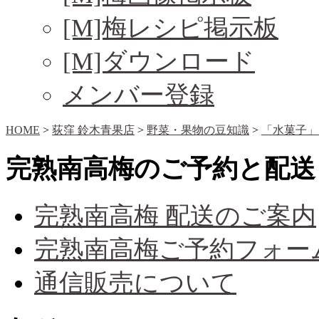
[M]梅レシピ掲示板
[M]ダウンロード
メンバー登録
HOME
>
荻窪 鈴木青果店
>
野菜・果物の豆知識
>
「水菓子」
完熟南高梅のご予約と配送
完熟南高梅 配送のご案内
完熟南高梅ご予約フォー
通信販売について