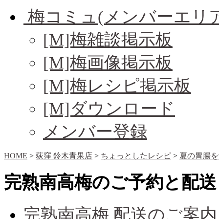
梅コミュ(メンバーエリア
[M]梅雑談掲示板
[M]梅画像掲示板
[M]梅レシピ掲示板
[M]ダウンロード
メンバー登録
HOME
>
荻窪 鈴木青果店
>
ちょっとしたレシピ
>
夏の胃腸を
完熟南高梅のご予約と配送
完熟南高梅 配送のご案内