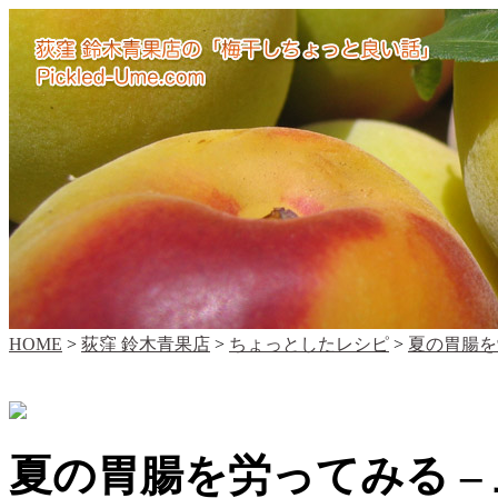
HOME
>
荻窪 鈴木青果店
>
ちょっとしたレシピ
>
夏の胃腸を
夏の胃腸を労ってみる –