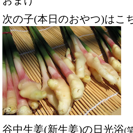
おまけ
次の子(本日のおやつ)はこ
谷中生姜(新生姜)の日光浴
(