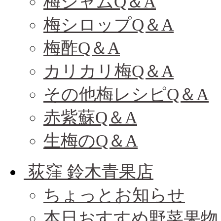
梅ジャムQ＆A
梅シロップQ＆A
梅酢Q＆A
カリカリ梅Q＆A
その他梅レシピQ＆A
赤紫蘇Q＆A
生梅のQ＆A
荻窪 鈴木青果店
ちょっとお知らせ
本日おすすめ野菜果物