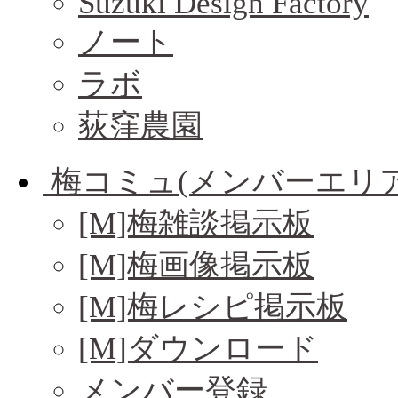
Suzuki Design Factory
ノート
ラボ
荻窪農園
梅コミュ(メンバーエリア
[M]梅雑談掲示板
[M]梅画像掲示板
[M]梅レシピ掲示板
[M]ダウンロード
メンバー登録