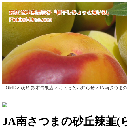
HOME
>
荻窪 鈴木青果店
>
ちょっとお知らせ
>
JA南さつま
JA南さつまの砂丘辣韮(