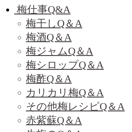
梅仕事Q&A
梅干しQ＆A
梅酒Q＆A
梅ジャムQ＆A
梅シロップQ＆A
梅酢Q＆A
カリカリ梅Q＆A
その他梅レシピQ＆A
赤紫蘇Q＆A