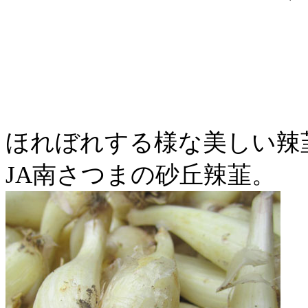
ほれぼれする様な美しい辣
JA南さつまの砂丘辣韮。