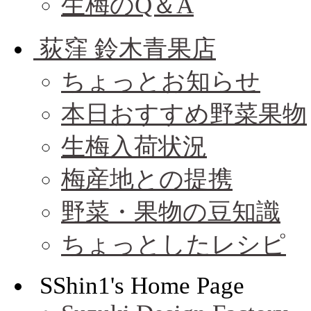
生梅のQ＆A
荻窪 鈴木青果店
ちょっとお知らせ
本日おすすめ野菜果物
生梅入荷状況
梅産地との提携
野菜・果物の豆知識
ちょっとしたレシピ
SShin1's Home Page