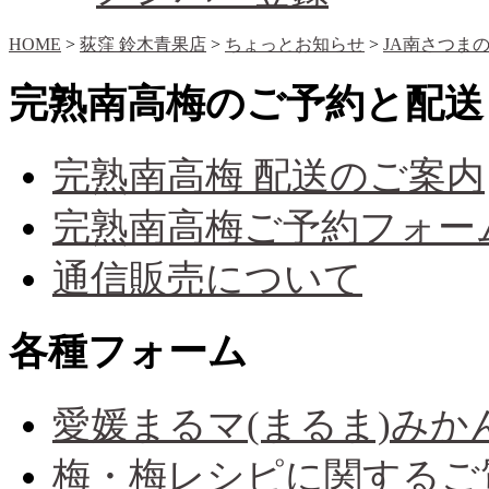
HOME
>
荻窪 鈴木青果店
>
ちょっとお知らせ
>
JA南さつま
完熟南高梅のご予約と配送
完熟南高梅 配送のご案内
完熟南高梅ご予約フォー
通信販売について
各種フォーム
愛媛まるマ(まるま)み
梅・梅レシピに関するご