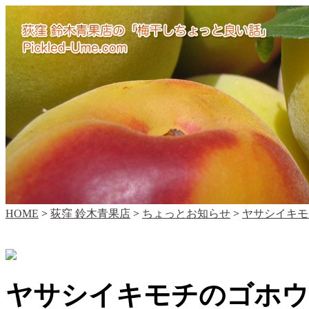
HOME
>
荻窪 鈴木青果店
>
ちょっとお知らせ
>
ヤサシイキモ
ヤサシイキモチのゴホウ