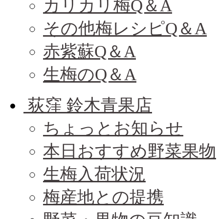
カリカリ梅Q＆A
その他梅レシピQ＆A
赤紫蘇Q＆A
生梅のQ＆A
荻窪 鈴木青果店
ちょっとお知らせ
本日おすすめ野菜果物
生梅入荷状況
梅産地との提携