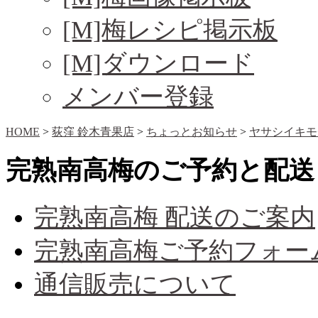
[M]梅レシピ掲示板
[M]ダウンロード
メンバー登録
HOME
>
荻窪 鈴木青果店
>
ちょっとお知らせ
>
ヤサシイキモ
完熟南高梅のご予約と配送
完熟南高梅 配送のご案内
完熟南高梅ご予約フォー
通信販売について