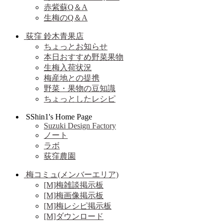
赤紫蘇Q＆A
生梅のQ＆A
荻窪 鈴木青果店
ちょっとお知らせ
本日おすすめ野菜果物
生梅入荷状況
梅産地との提携
野菜・果物の豆知識
ちょっとしたレシピ
SShin1's Home Page
Suzuki Design Factory
ノート
ラボ
荻窪農園
梅コミュ(メンバーエリア)
[M]梅雑談掲示板
[M]梅画像掲示板
[M]梅レシピ掲示板
[M]ダウンロード