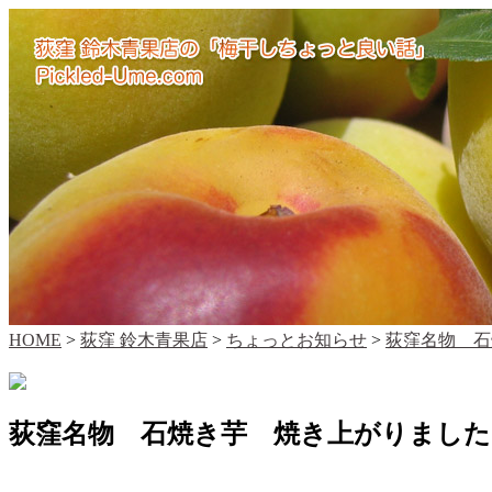
HOME
>
荻窪 鈴木青果店
>
ちょっとお知らせ
>