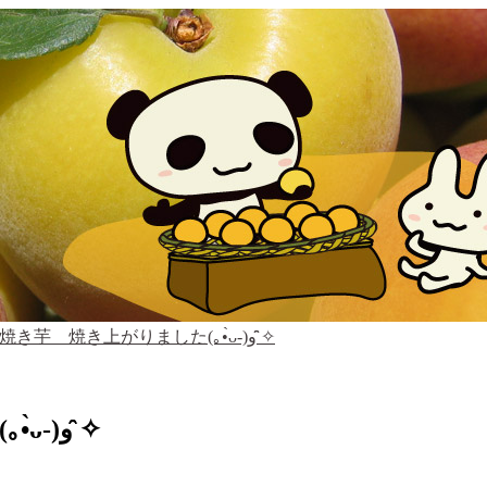
荻窪名物 石焼き芋 焼き上がりました(｡•̀ᴗ-)و ̑̑✧
荻窪名物 石焼き芋 焼き上がりました(｡•̀ᴗ-)و ̑̑✧