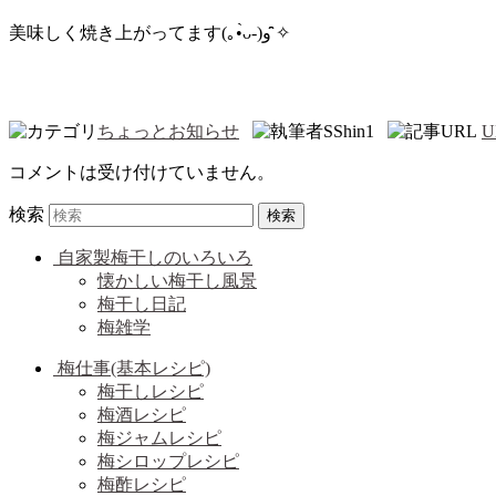
美味しく焼き上がってます(｡•̀ᴗ-)و ̑̑✧
ちょっとお知らせ
SShin1
U
コメントは受け付けていません。
検索
自家製梅干しのいろいろ
懐かしい梅干し風景
梅干し日記
梅雑学
梅仕事(基本レシピ)
梅干しレシピ
梅酒レシピ
梅ジャムレシピ
梅シロップレシピ
梅酢レシピ