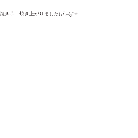
荻窪名物 石焼き芋 焼き上がりました(｡•̀ᴗ-)و ̑̑✧