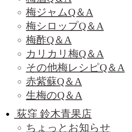
梅ジャムQ＆A
梅シロップQ＆A
梅酢Q＆A
カリカリ梅Q＆A
その他梅レシピQ＆A
赤紫蘇Q＆A
生梅のQ＆A
荻窪 鈴木青果店
ちょっとお知らせ