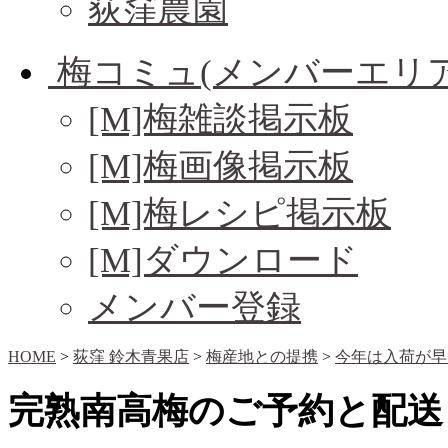
荻窪農園
梅コミュ(メンバーエリア
[M]梅雑談掲示板
[M]梅画像掲示板
[M]梅レシピ掲示板
[M]ダウンロード
メンバー登録
HOME
>
荻窪 鈴木青果店
>
梅産地との提携
>
今年は入荷が早
完熟南高梅のご予約と配送