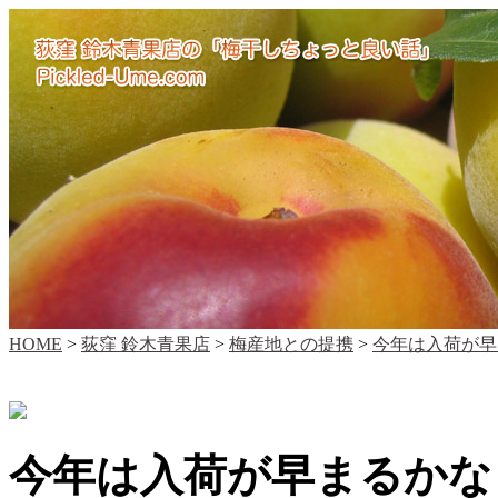
HOME
>
荻窪 鈴木青果店
>
梅産地との提携
>
今年は入荷が早
今年は入荷が早まるかな？