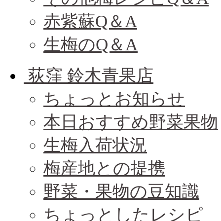
赤紫蘇Q＆A
生梅のQ＆A
荻窪 鈴木青果店
ちょっとお知らせ
本日おすすめ野菜果物
生梅入荷状況
梅産地との提携
野菜・果物の豆知識
ちょっとしたレシピ