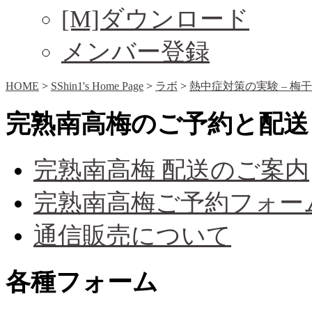
[M]ダウンロード
メンバー登録
HOME
>
SShin1's Home Page
>
ラボ
>
熱中症対策の実験 – 梅
完熟南高梅のご予約と配送
完熟南高梅 配送のご案内
完熟南高梅ご予約フォー
通信販売について
各種フォーム