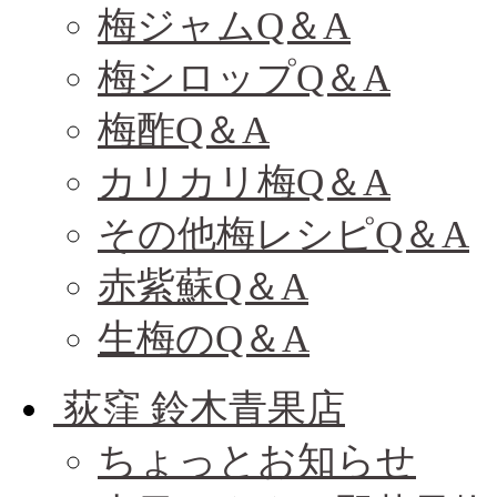
梅ジャムQ＆A
梅シロップQ＆A
梅酢Q＆A
カリカリ梅Q＆A
その他梅レシピQ＆A
赤紫蘇Q＆A
生梅のQ＆A
荻窪 鈴木青果店
ちょっとお知らせ