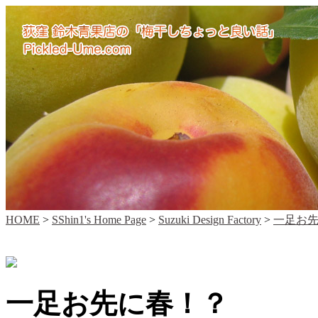
HOME
>
SShin1's Home Page
>
Suzuki Design Factory
>
一足お
一足お先に春！？