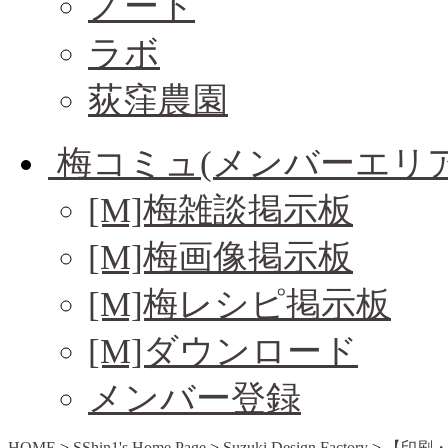
ノート
ラボ
荻窪農園
梅コミュ(メンバーエリア
[M]梅雑談掲示板
[M]梅画像掲示板
[M]梅レシピ掲示板
[M]ダウンロード
メンバー登録
HOME
>
SShin1's Home Page
>
Suzuki Design Factory
>
【印刷・