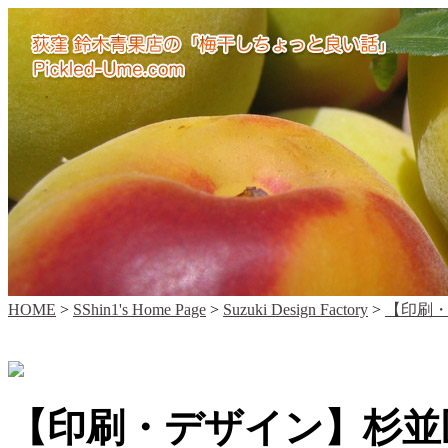
HOME
>
SShin1's Home Page
>
Suzuki Design Factory
>
【印刷・
【印刷・デザイン】杉並区