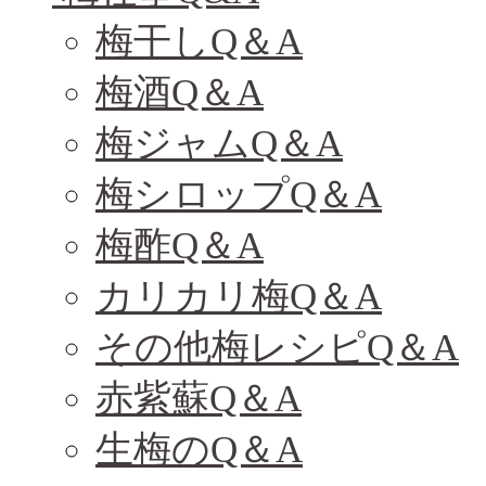
梅干しQ＆A
梅酒Q＆A
梅ジャムQ＆A
梅シロップQ＆A
梅酢Q＆A
カリカリ梅Q＆A
その他梅レシピQ＆A
赤紫蘇Q＆A
生梅のQ＆A