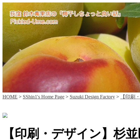
HOME
>
SShin1's Home Page
>
Suzuki Design Factory
>
【印刷・
【印刷・デザイン】杉並