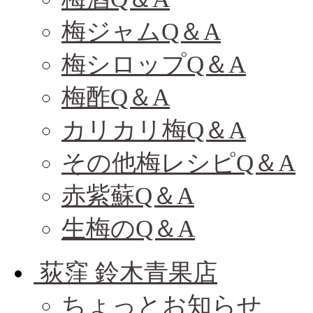
梅ジャムQ＆A
梅シロップQ＆A
梅酢Q＆A
カリカリ梅Q＆A
その他梅レシピQ＆A
赤紫蘇Q＆A
生梅のQ＆A
荻窪 鈴木青果店
ちょっとお知らせ