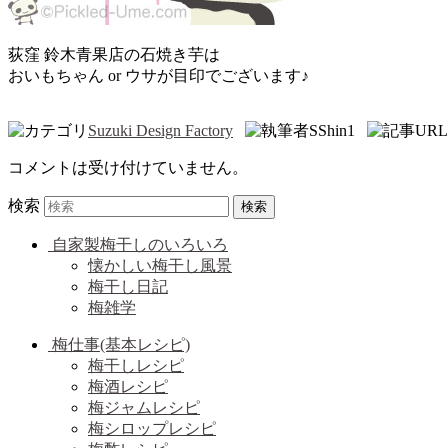
荻窪 鈴木青果店の石焼き芋は
おいもちゃん or ウサが目印でございます♪
Suzuki Design Factory
SShin1
コメントは受け付けていません。
検索
自家製梅干しのいろいろ
懐かしい梅干し風景
梅干し日記
梅雑学
梅仕事(基本レシピ)
梅干しレシピ
梅酒レシピ
梅ジャムレシピ
梅シロップレシピ