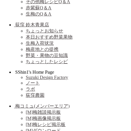
その他梅レシピQ＆A
赤紫蘇Q＆A
生梅のQ＆A
荻窪 鈴木青果店
ちょっとお知らせ
本日おすすめ野菜果物
生梅入荷状況
梅産地との提携
野菜・果物の豆知識
ちょっとしたレシピ
SShin1's Home Page
Suzuki Design Factory
ノート
ラボ
荻窪農園
梅コミュ(メンバーエリア)
[M]梅雑談掲示板
[M]梅画像掲示板
[M]梅レシピ掲示板
[M]ダウンロード