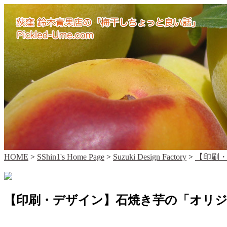
HOME
>
SShin1's Home Page
>
Suzuki Design Factory
>
【印刷
【印刷・デザイン】石焼き芋の「オリ