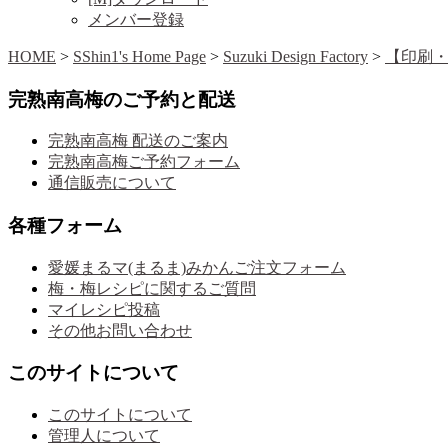
メンバー登録
HOME
>
SShin1's Home Page
>
Suzuki Design Factory
>
【印刷
完熟南高梅のご予約と配送
完熟南高梅 配送のご案内
完熟南高梅ご予約フォーム
通信販売について
各種フォーム
愛媛まるマ(まるま)みかんご注文フォーム
梅・梅レシピに関するご質問
マイレシピ投稿
その他お問い合わせ
このサイトについて
このサイトについて
管理人について