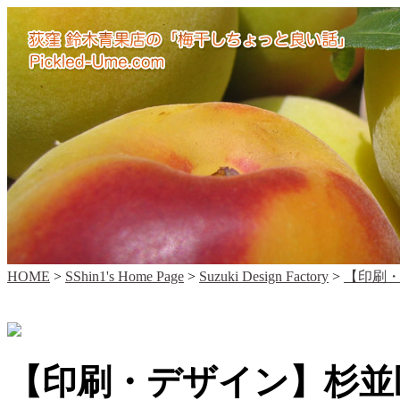
HOME
>
SShin1's Home Page
>
Suzuki Design Factory
>
【印刷・
【印刷・デザイン】杉並