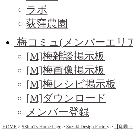
ラボ
荻窪農園
梅コミュ(メンバーエリア
[M]梅雑談掲示板
[M]梅画像掲示板
[M]梅レシピ掲示板
[M]ダウンロード
メンバー登録
HOME
>
SShin1's Home Page
>
Suzuki Design Factory
>
【印刷・