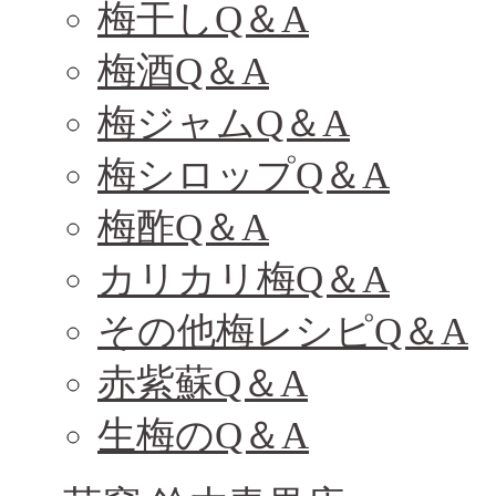
梅干しQ＆A
梅酒Q＆A
梅ジャムQ＆A
梅シロップQ＆A
梅酢Q＆A
カリカリ梅Q＆A
その他梅レシピQ＆A
赤紫蘇Q＆A
生梅のQ＆A