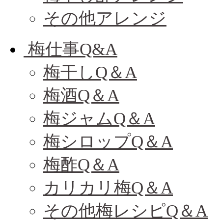
その他アレンジ
梅仕事Q&A
梅干しQ＆A
梅酒Q＆A
梅ジャムQ＆A
梅シロップQ＆A
梅酢Q＆A
カリカリ梅Q＆A
その他梅レシピQ＆A