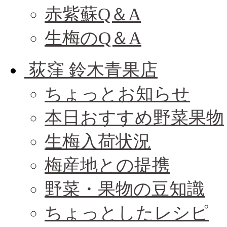
赤紫蘇Q＆A
生梅のQ＆A
荻窪 鈴木青果店
ちょっとお知らせ
本日おすすめ野菜果物
生梅入荷状況
梅産地との提携
野菜・果物の豆知識
ちょっとしたレシピ