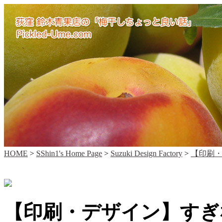
HOME
>
SShin1's Home Page
>
Suzuki Design Factory
>
【印刷
【印刷・デザイン】すぎ