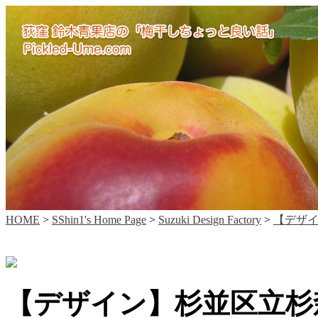
HOME
>
SShin1's Home Page
>
Suzuki Design Factory
>
【デザイ
【デザイン】杉並区立杉