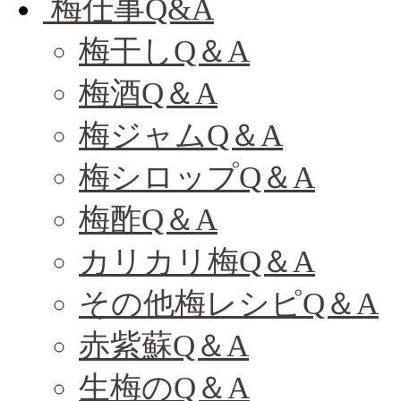
梅仕事Q&A
梅干しQ＆A
梅酒Q＆A
梅ジャムQ＆A
梅シロップQ＆A
梅酢Q＆A
カリカリ梅Q＆A
その他梅レシピQ＆A
赤紫蘇Q＆A
生梅のQ＆A