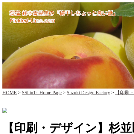
HOME
>
SShin1's Home Page
>
Suzuki Design Factory
>
【印刷
【印刷・デザイン】杉並