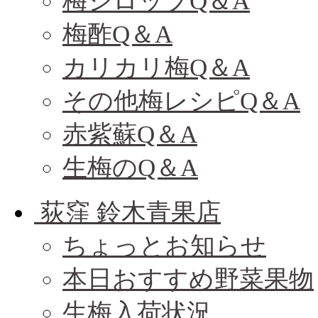
梅シロップQ＆A
梅酢Q＆A
カリカリ梅Q＆A
その他梅レシピQ＆A
赤紫蘇Q＆A
生梅のQ＆A
荻窪 鈴木青果店
ちょっとお知らせ
本日おすすめ野菜果物
生梅入荷状況