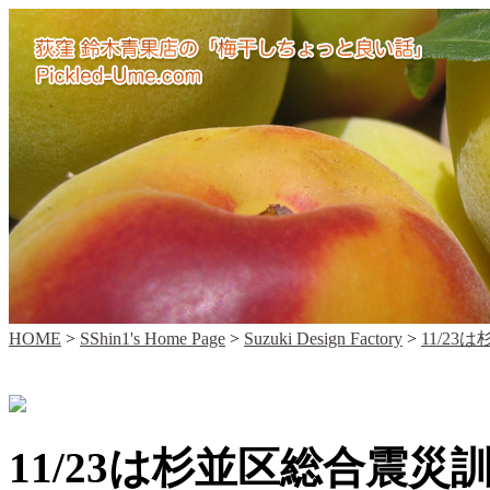
HOME
>
SShin1's Home Page
>
Suzuki Design Factory
>
11/2
11/23は杉並区総合震災