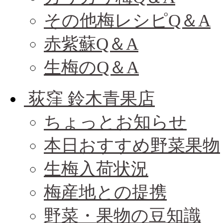
その他梅レシピQ＆A
赤紫蘇Q＆A
生梅のQ＆A
荻窪 鈴木青果店
ちょっとお知らせ
本日おすすめ野菜果物
生梅入荷状況
梅産地との提携
野菜・果物の豆知識