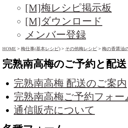
[M]梅レシピ掲示板
[M]ダウンロード
メンバー登録
HOME
>
梅仕事(基本レシピ)
>
その他梅レシピ
>
梅の香醤油
完熟南高梅のご予約と配送
完熟南高梅 配送のご案内
完熟南高梅ご予約フォー
通信販売について