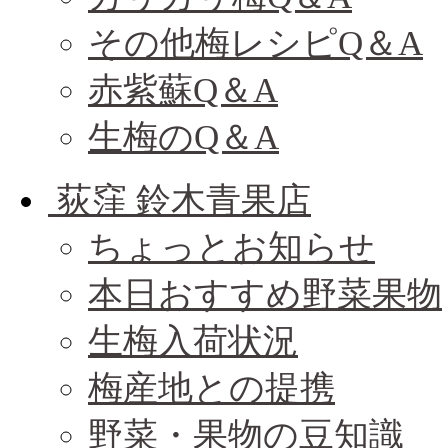
その他梅レシピQ＆A
赤紫蘇Q＆A
生梅のQ＆A
荻窪 鈴木青果店
ちょっとお知らせ
本日おすすめ野菜果物
生梅入荷状況
梅産地との提携
野菜・果物の豆知識