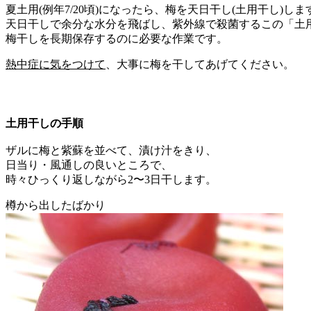
夏土用(例年7/20頃)になったら、梅を天日干し(土用干し)しま
天日干しで余分な水分を飛ばし、紫外線で殺菌するこの「土
梅干しを長期保存するのに必要な作業です。
熱中症に気をつけて
、大事に梅を干してあげてください。
土用干しの手順
ザルに梅と紫蘇を並べて、漬け汁をきり、
日当り・風通しの良いところで、
時々ひっくり返しながら2〜3日干します。
樽から出したばかり