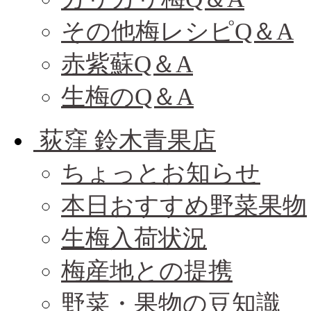
その他梅レシピQ＆A
赤紫蘇Q＆A
生梅のQ＆A
荻窪 鈴木青果店
ちょっとお知らせ
本日おすすめ野菜果物
生梅入荷状況
梅産地との提携
野菜・果物の豆知識