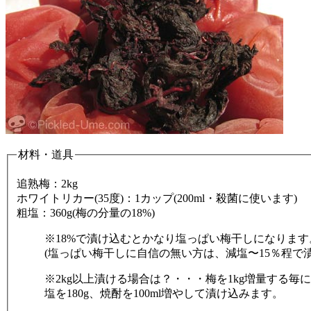
材料・道具
追熟梅：2kg
ホワイトリカー(35度)：1カップ(200ml・殺菌に使います)
粗塩：360g(梅の分量の18%)
※18%で漬け込むとかなり塩っぱい梅干しになります
(塩っぱい梅干しに自信の無い方は、減塩〜15％程で
※2kg以上漬ける場合は？・・・梅を1kg増量する毎
塩を180g、焼酎を100ml増やして漬け込みます。