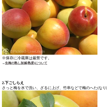
※保存に冷蔵庫は厳禁です。
→
生梅の熟し加減(熟度)について
2.下ごしらえ
さっと梅を水で洗い、ざるに上げ、竹串などで梅のへた(なり