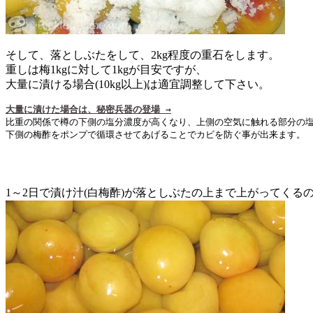
そして、落としぶたをして、2kg程度の重石をします。
重しは梅1kgに対して1kgが目安ですが、
大量に漬ける場合(10kg以上)は適宜調整して下さい。
大量に漬けた場合は、秘密兵器の登場 →
比重の関係で樽の下側の塩分濃度が高くなり、上側の空気に触れる部分の塩
下側の梅酢をポンプで循環させてあげることでカビを防ぐ事が出来ます。
1～2日で漬け汁(白梅酢)が落としぶたの上まで上がってくる