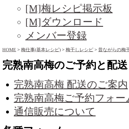
[M]梅レシピ掲示板
[M]ダウンロード
メンバー登録
HOME
>
梅仕事(基本レシピ)
>
梅干しレシピ
>
昔ながらの梅干
完熟南高梅のご予約と配送
完熟南高梅 配送のご案内
完熟南高梅ご予約フォー
通信販売について