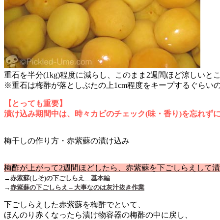
重石を半分(1kg)程度に減らし、このまま2週間ほど涼しいと
※重石は梅酢が落としぶたの上1cm程度をキープするぐらいの
【とっても重要】
漬け込み期間中は、時々カビのチェック(味・香り)を忘れず
梅干しの作り方・赤紫蘇の漬け込み
梅酢が上がって2週間ほどしたら、赤紫蘇を下ごしらえして
→
赤紫蘇(しそ)の下ごしらえ 基本編
→
赤紫蘇の下ごしらえ – 大事なのは灰汁抜き作業
下ごしらえした赤紫蘇を梅酢でといて、
ほんのり赤くなったら漬け物容器の梅酢の中に戻し、