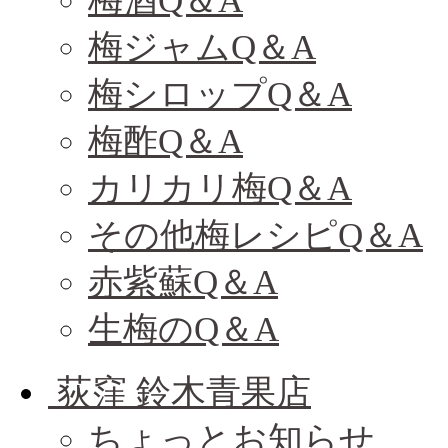
梅酒Q＆A
梅ジャムQ＆A
梅シロップQ＆A
梅酢Q＆A
カリカリ梅Q＆A
その他梅レシピQ＆A
赤紫蘇Q＆A
生梅のQ＆A
荻窪 鈴木青果店
ちょっとお知らせ