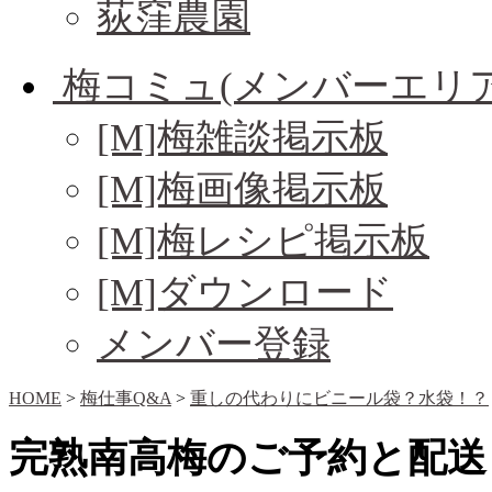
荻窪農園
梅コミュ(メンバーエリア
[M]梅雑談掲示板
[M]梅画像掲示板
[M]梅レシピ掲示板
[M]ダウンロード
メンバー登録
HOME
>
梅仕事Q&A
>
重しの代わりにビニール袋？水袋！？
完熟南高梅のご予約と配送