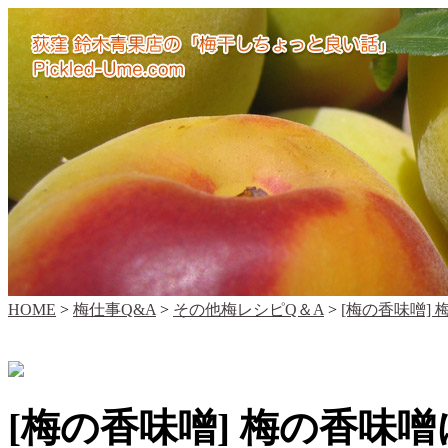
HOME
>
梅仕事Q&A
>
その他梅レシピQ＆A
>
[梅の香味噌]
[梅の香味噌] 梅の香味