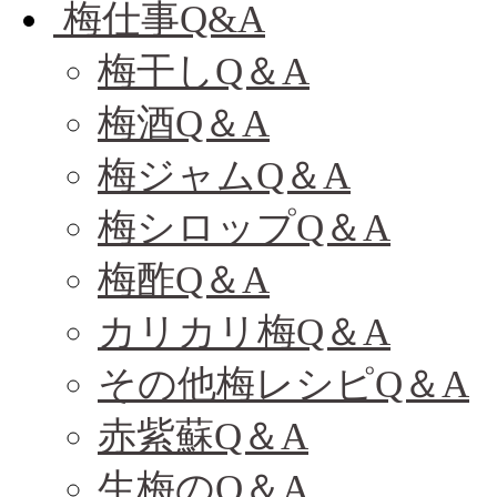
梅仕事Q&A
梅干しQ＆A
梅酒Q＆A
梅ジャムQ＆A
梅シロップQ＆A
梅酢Q＆A
カリカリ梅Q＆A
その他梅レシピQ＆A
赤紫蘇Q＆A
生梅のQ＆A