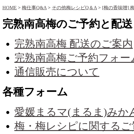
HOME
>
梅仕事Q&A
>
その他梅レシピQ＆A
>
[梅の香味噌]
完熟南高梅のご予約と配送
完熟南高梅 配送のご案内
完熟南高梅ご予約フォー
通信販売について
各種フォーム
愛媛まるマ(まるま)み
梅・梅レシピに関するご