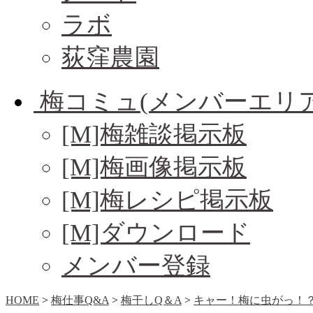
ラボ
荻窪農園
梅コミュ(メンバーエリア
[M]梅雑談掲示板
[M]梅画像掲示板
[M]梅レシピ掲示板
[M]ダウンロード
メンバー登録
HOME
>
梅仕事Q&A
>
梅干しQ＆A
>
キャー！梅に虫がっ！？