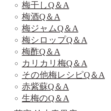
梅干しQ＆A
梅酒Q＆A
梅ジャムQ＆A
梅シロップQ＆A
梅酢Q＆A
カリカリ梅Q＆A
その他梅レシピQ＆A
赤紫蘇Q＆A
生梅のQ＆A