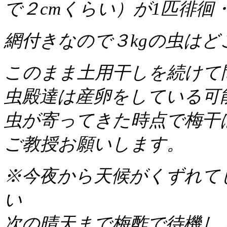
で２cmくらい）が1匹徘徊
網付きなので３kgの虫は
このまま土用干しを続けて
虫殿達は産卵をしている可
虫が寄ってきた時点で梅干
ご教授お願いします。
※今夜から天候がくずれて
い
次の晴天まで梅酢で待機し