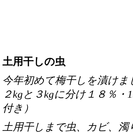
土用干しの虫
今年初めて梅干しを漬けま
２kgと３kgに分け１８％
付き）
土用干しまで虫、カビ、濁