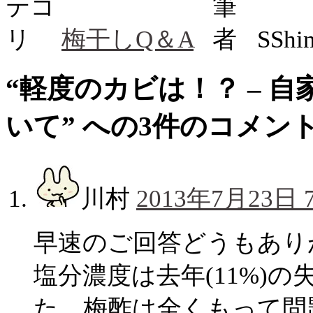
梅干しQ＆A
SSh
“
軽度のカビは！？ – 
いて
” への3件のコメン
川村
2013年7月23日 7
早速のご回答どうもあり
塩分濃度は去年(11%)
た。梅酢は全くもって問