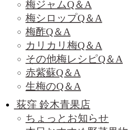
梅ジャムQ＆A
梅シロップQ＆A
梅酢Q＆A
カリカリ梅Q＆A
その他梅レシピQ＆A
赤紫蘇Q＆A
生梅のQ＆A
荻窪 鈴木青果店
ちょっとお知らせ