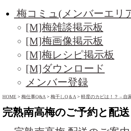
梅コミュ(メンバーエリア
[M]梅雑談掲示板
[M]梅画像掲示板
[M]梅レシピ掲示板
[M]ダウンロード
メンバー登録
HOME
>
梅仕事Q&A
>
梅干しQ＆A
>
軽度のカビは！？ – 
完熟南高梅のご予約と配送